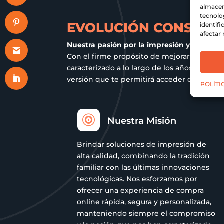
almacen
tecnolo
EVOLUCIÓN CONSTANT
identifi
afectar 
Nuestra pasión por la impresión y el comp
Con el firme propósito de mejorar tu exper
caracterizado a lo largo de los años. Act
versión que te permitirá acceder de manera 
POLÍTI

Nuestra Misión
Brindar soluciones de impresión de
alta calidad, combinando la tradición
familiar con las últimas innovaciones
tecnológicas. Nos esforzamos por
ofrecer una experiencia de compra
online rápida, segura y personalizada,
manteniendo siempre el compromiso