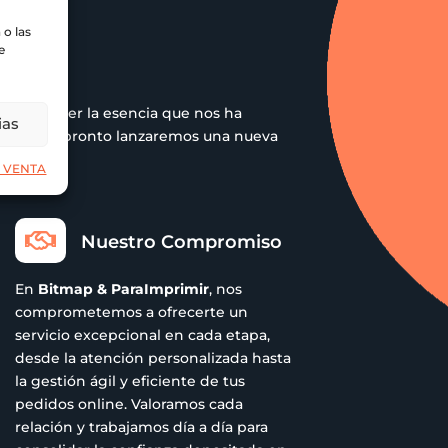
o las
R
e
 sin perder la esencia que nos ha
ias
 pero muy pronto lanzaremos una nueva
 VENTA

Nuestro Compromiso
En
Bitmap & ParaImprimir
, nos
comprometemos a ofrecerte un
servicio excepcional en cada etapa,
desde la atención personalizada hasta
la gestión ágil y eficiente de tus
pedidos online. Valoramos cada
relación y trabajamos día a día para