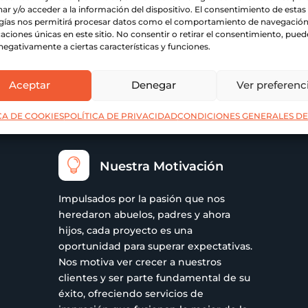
ar y/o acceder a la información del dispositivo. El consentimiento de estas
gías nos permitirá procesar datos como el comportamiento de navegación 
E PARA UN SERVICIO SUPERIO
caciones únicas en este sitio. No consentir o retirar el consentimiento, pued
negativamente a ciertas características y funciones.
romiso con la calidad
iencia, estamos actualizando nuestros procesos y herramientas
Aceptar
Denegar
Ver preferenc
ualmente, nuestra página web se encuentra en mantenimiento,
más rápida y sencilla a todos nuestros servicios.
CA DE COOKIES
POLÍTICA DE PRIVACIDAD
CONDICIONES GENERALES DE

Nuestra Motivación
Impulsados por la pasión que nos
heredaron abuelos, padres y ahora
hijos, cada proyecto es una
oportunidad para superar expectativas.
Nos motiva ver crecer a nuestros
clientes y ser parte fundamental de su
éxito, ofreciendo servicios de