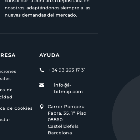
consolidar la confianza depositada en
nosotros, adaptándonos siempre a las
nuevas demandas del mercado.
RESA
AYUDA
+ 34 93 263 17 31

iciones
rales
info@i-

ica de
bitmap.com
acidad
Carrer Pompeu

ica de Cookies
Fabra, 35, 1º Piso
actar
08860
Castelldefels
Barcelona