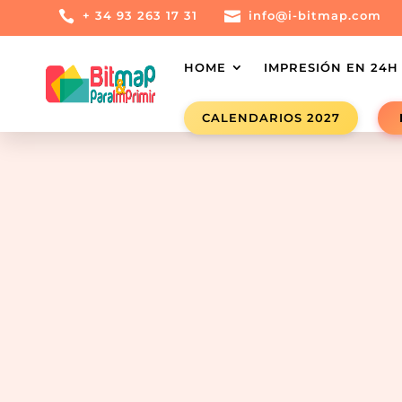

+ 34 93 263 17 31

info@i-bitmap.com
HOME
IMPRESIÓN EN 24H
CALENDARIOS 2027