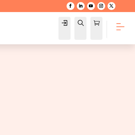
Login
Buscar

Carrito