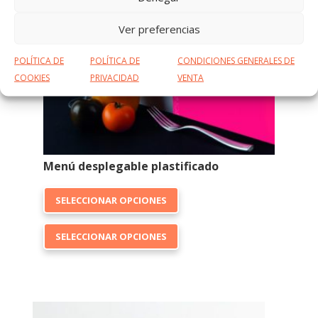
Ver preferencias
POLÍTICA DE
POLÍTICA DE
CONDICIONES GENERALES DE
COOKIES
PRIVACIDAD
VENTA
Menú desplegable plastificado
Este
SELECCIONAR OPCIONES
producto
Este
tiene
SELECCIONAR OPCIONES
producto
múltiples
tiene
variantes.
múltiples
Las
variantes.
opciones
Las
se