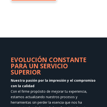
tiene
variantes.
múltiples
Las
variantes.
opciones
Las
se
opciones
pueden
se
elegir
pueden
en
elegir
la
en
página
EVOLUCIÓN CONSTANTE
la
de
PARA UN SERVICIO
página
producto
SUPERIOR
de
producto
Nuestra pasión por la impresión y el compromiso
con la calidad
Con el firme propósito de mejorar tu experiencia,
estamos actualizando nuestros procesos y
herramientas sin perder la esencia que nos ha